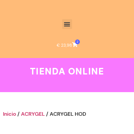
2
€
23,98
TIENDA ONLINE
Inicio
/
ACRYGEL
/ ACRYGEL HOD