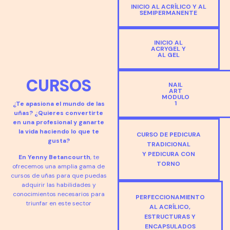
INICIO AL ACRÍLICO Y AL
SEMIPERMANENTE
INICIO AL
ACRYGEL Y
AL GEL
CURSOS
NAIL
ART
MODULO
1
¿Te apasiona el mundo de las
uñas? ¿Quieres convertirte
en una profesional y ganarte
la vida haciendo lo que te
CURSO DE PEDICURA
gusta?
TRADICIONAL
Y PEDICURA CON
En Yenny Betancourth
, te
TORNO
ofrecemos una amplia gama de
cursos de uñas para que puedas
adquirir las habilidades y
conocimientos necesarios para
PERFECCIONAMIENTO
triunfar en este sector
AL ACRÍLICO,
ESTRUCTURAS Y
ENCAPSULADOS